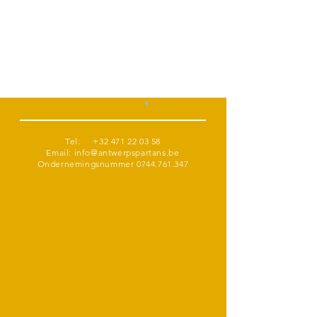
Tel:
+32 471 22 03 58
Email:
info@antwerpspartans.be
Ondernemingsnummer
0744.761.347