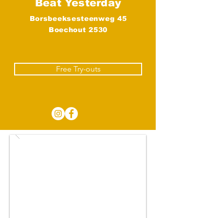
Beat Yesterday
Borsbeeksesteenweg 45
Boechout 2530
Boechout
Free Try-outs