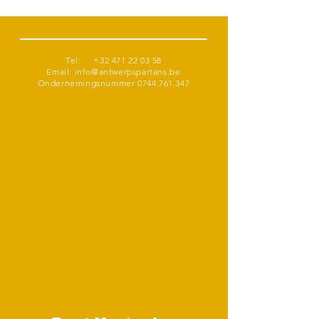
Tel:
+32 471 22 03 58
Email:
info@antwerpspartans.be
Ondernemingsnummer
0744.761.347