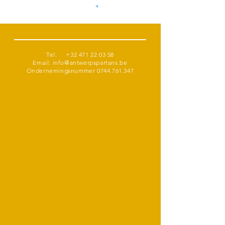
Tel:
+32 471 22 03 58
Email:
info@antwerpspartans.be
Ondernemingsnummer
0744.761.347