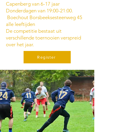
Capenberg van 6-17 jaar
Donderdagen van 19:00-21:00.
Boechout Borsbeeksesteenweg 45
alle leeftijden
De competitie bestaat uit
verschillende toernooien verspreid
over het jaar.
Register