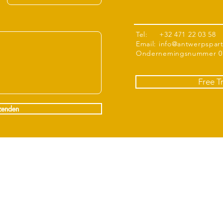
Tel: +32 471 22 03 58
Email:
info@antwerpspar
Ondernemingsnummer 07
Free T
zenden