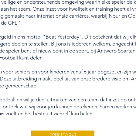
 veilige en ondersteunende omgeving waarin elke speler de ka
aan het team. Onze inzet voor kwaliteit en training heeft al 
 gemaakt naar internationale carrières, waarbij Nour en Obi 
 de GFL 1.
ld in ons motto: "Beat Yesterday". Dit betekent dat wij elk
gere doelen te stellen. Bij ons is iedereen welkom, ongeacht l
e speler bent of nieuw bent in de sport, bij Antwerp Spartans
Football kunt delen.
 voor seniors en voor kinderen vanaf 6 jaar opgezet en zijn w
eze uitbreiding maakt deel uit van onze bredere visie om Am
ze gemeenschap.
ootball en wil je deel uitmaken van een team dat inzet op ont
en ontdek wat wij voor jou kunnen betekenen. Samen werken 
s voelt en het beste uit zichzelf kan halen.
Free try-out