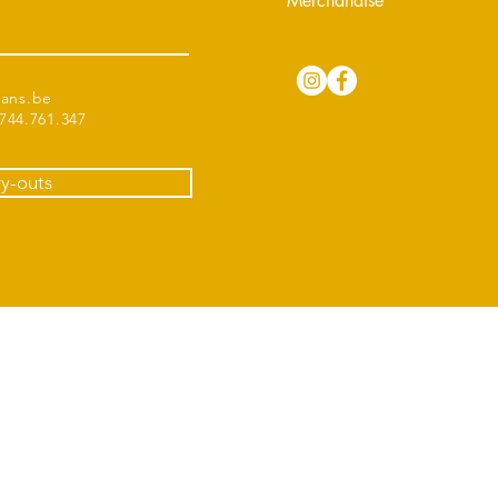
Merchandise
tans.be
44.761.347
ry-outs