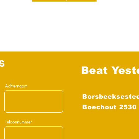
s
Beat Yest
Achternaam
Borsbeekseste
Boechout 2530
Boechout
Teloonnummer