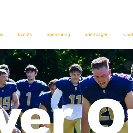
ms
Events
Sponsoring
Sportdagen
Cont
ver O